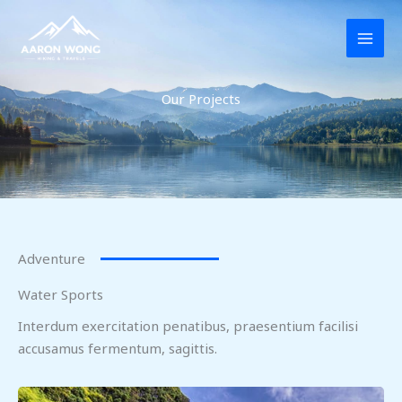
Skip
to
content
Our Projects
Adventure
Water Sports
Interdum exercitation penatibus, praesentium facilisi
accusamus fermentum, sagittis.